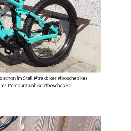
s schon im Stall #trekbikes #boschebikes
ems #emountainbike #boschebike