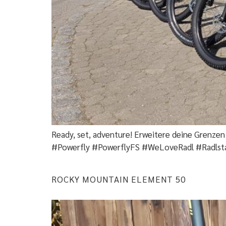
Ready, set, adventure! Erweitere deine Grenzen
#Powerfly #PowerflyFS #WeLoveRadl #Radlsta
ROCKY MOUNTAIN ELEMENT 50