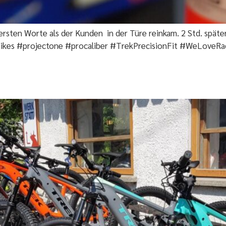
ersten Worte als der Kunden in der Türe reinkam. 2 Std. späte
ikes #projectone #procaliber #TrekPrecisionFit #WeLoveR