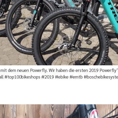
 mit dem neuen Powerfly. Wir haben die ersten 2019 Powerfly’
ll #top100bikeshops #2019 #ebike #emtb #boschebikesyst