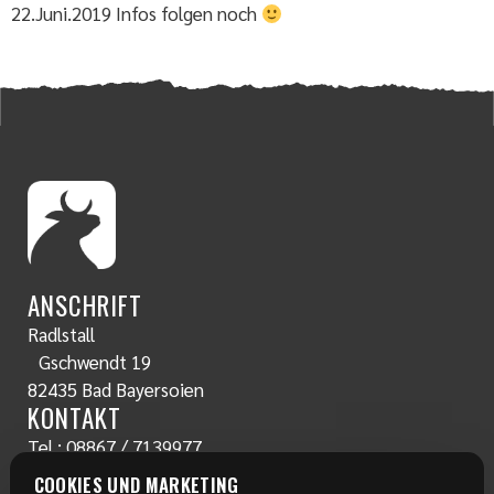
22.Juni.2019 Infos folgen noch
ANSCHRIFT
Radlstall
Gschwendt 19
82435 Bad Bayersoien
KONTAKT
Tel.:
08867 / 7139977
www.radlstall.com
COOKIES UND MARKETING