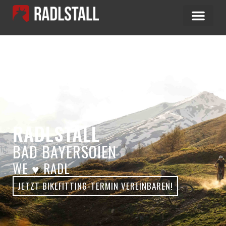
RADLSTALL
BAD BAYERSOIEN
WE ♥ RADL
JETZT BIKEFITTING-TERMIN VEREINBAREN!