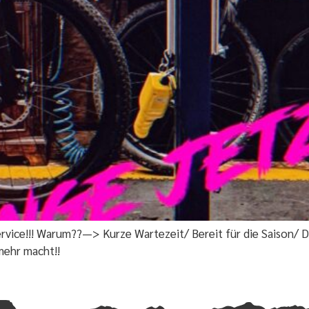
rvice!!! Warum??—> Kurze Wartezeit/ Bereit für die Saison/ D
mehr macht!!