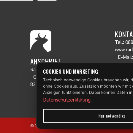
KONTA
Tel.:
088
www.radl
E-Mail
ANSCHRIFT
Radlstall
COOKIES UND MARKETING
Gschwendt 19
Technisch notwendige Cookies brauchen wir, d
82435 Bad Bayersoien
ohne Cookies aus. Zusätzlich möchten wir mit
Anzeigen funktionieren. Dabei können Daten in
Datenschutzerklärung
.
Nur notwendige
© 2026 Radlstall | Bad Bayersoien