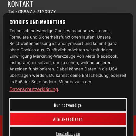
KONTAKT
Tel.:
08867 / 7139977
www.radlstall.com
COOKIES UND MARKETING
E-Mail:
servus@radlstall.com
Technisch notwendige Cookies brauchen wir, damit
ÖFFNUNGSZEITEN
Formulare und Sicherheitsfunktionen laufen. Unsere
Montag: geschlossen
Reichweitenmessung ist anonymisiert und kommt ganz
Di – Fr: 10:00 – 18:00 Uhr
ohne Cookies aus. Zusätzlich möchten wir mit deiner
Einwilligung Marketing-Werkzeuge von Meta (Facebook,
Samstag: 09:00 – 13:00 Uhr
Instagram) einsetzen, um zu sehen, welche unserer
TOP 100
Anzeigen funktionieren. Dabei können Daten in die USA
übertragen werden. Du kannst deine Entscheidung jederzeit
im Fuß der Seite ändern. Mehr dazu in der
Datenschutzerklärung
.
Nur notwendige
Alle akzeptieren
Einstellungen
© 2026 Radlstall | Bad Bayersoien