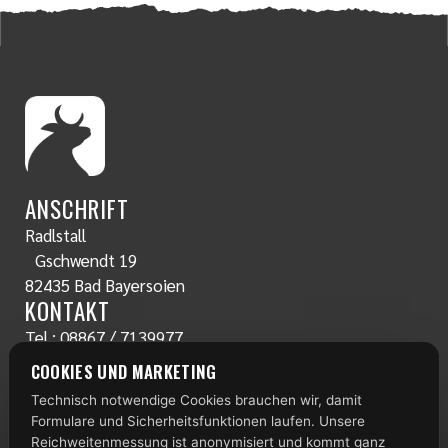
ANSCHRIFT
Radlstall
Gschwendt 19
82435 Bad Bayersoien
KONTAKT
Tel.:
08867 / 7139977
www.radlstall.com
COOKIES UND MARKETING
E-Mail:
servus@radlstall.com
Technisch notwendige Cookies brauchen wir, damit
ÖFFNUNGSZEITEN
Formulare und Sicherheitsfunktionen laufen. Unsere
Montag: geschlossen
Reichweitenmessung ist anonymisiert und kommt ganz