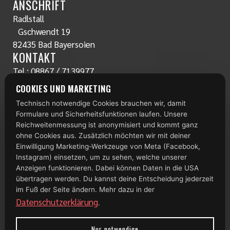
ANSCHRIFT
Radlstall
Gschwendt 19
82435 Bad Bayersoien
KONTAKT
Tel.:
08867 / 7139977
www.radlstall.com
COOKIES UND MARKETING
E-Mail:
servus@radlstall.com
Technisch notwendige Cookies brauchen wir, damit
ÖFFNUNGSZEITEN
Formulare und Sicherheitsfunktionen laufen. Unsere
Montag: geschlossen
Reichweitenmessung ist anonymisiert und kommt ganz
Di – Fr: 10:00 – 18:00 Uhr
ohne Cookies aus. Zusätzlich möchten wir mit deiner
Einwilligung Marketing-Werkzeuge von Meta (Facebook,
Samstag: 09:00 – 13:00 Uhr
Instagram) einsetzen, um zu sehen, welche unserer
Anzeigen funktionieren. Dabei können Daten in die USA
TOP 100
übertragen werden. Du kannst deine Entscheidung jederzeit
im Fuß der Seite ändern. Mehr dazu in der
Datenschutzerklärung
.
Nur notwendige