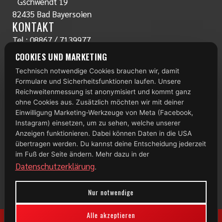
Gschwendt 19
82435 Bad Bayersoien
KONTAKT
Tel.:
08867 / 7139977
www.radlstall.com
COOKIES UND MARKETING
E-Mail:
servus@radlstall.com
Technisch notwendige Cookies brauchen wir, damit
ÖFFNUNGSZEITEN
Formulare und Sicherheitsfunktionen laufen. Unsere
Montag: geschlossen
Reichweitenmessung ist anonymisiert und kommt ganz
Di – Fr: 10:00 – 18:00 Uhr
ohne Cookies aus. Zusätzlich möchten wir mit deiner
Einwilligung Marketing-Werkzeuge von Meta (Facebook,
Samstag: 09:00 – 13:00 Uhr
Instagram) einsetzen, um zu sehen, welche unserer
Anzeigen funktionieren. Dabei können Daten in die USA
TOP 100
übertragen werden. Du kannst deine Entscheidung jederzeit
im Fuß der Seite ändern. Mehr dazu in der
Datenschutzerklärung
.
Nur notwendige
Alle akzeptieren