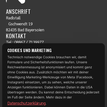
ANSCHRIFT
Radlstall
Gschwendt 19
82435 Bad Bayersoien
KONTAKT
Tel.:
08867 / 7139977
www.radlstall.com
COOKIES UND MARKETING
E-Mail:
servus@radlstall.com
Technisch notwendige Cookies brauchen wir, damit
ÖFFNUNGSZEITEN
Formulare und Sicherheitsfunktionen laufen. Unsere
Montag: geschlossen
Reichweitenmessung ist anonymisiert und kommt ganz
Di – Fr: 10:00 – 18:00 Uhr
ohne Cookies aus. Zusätzlich möchten wir mit deiner
Einwilligung Marketing-Werkzeuge von Meta (Facebook,
Samstag: 09:00 – 13:00 Uhr
Instagram) einsetzen, um zu sehen, welche unserer
Anzeigen funktionieren. Dabei können Daten in die USA
TOP 100
übertragen werden. Du kannst deine Entscheidung jederzeit
im Fuß der Seite ändern. Mehr dazu in der
Datenschutzerklärung
.