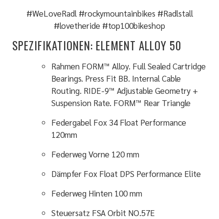
#WeLoveRadl #rockymountainbikes #Radlstall
#lovetheride #top100bikeshop
SPEZIFIKATIONEN:
ELEMENT ALLOY 50
Rahmen
FORM™ Alloy. Full Sealed Cartridge
Bearings. Press Fit BB. Internal Cable
Routing. RIDE-9™ Adjustable Geometry +
Suspension Rate. FORM™ Rear Triangle
Federgabel
Fox 34 Float Performance
120mm
Federweg Vorne
120 mm
Dämpfer
Fox Float DPS Performance Elite
Federweg Hinten
100 mm
Steuersatz
FSA Orbit NO.57E