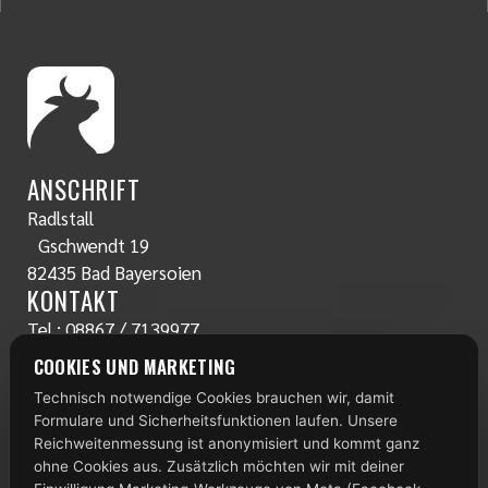
ANSCHRIFT
Radlstall
Gschwendt 19
82435 Bad Bayersoien
KONTAKT
Tel.:
08867 / 7139977
www.radlstall.com
COOKIES UND MARKETING
E-Mail:
servus@radlstall.com
Technisch notwendige Cookies brauchen wir, damit
ÖFFNUNGSZEITEN
Formulare und Sicherheitsfunktionen laufen. Unsere
Montag: geschlossen
Reichweitenmessung ist anonymisiert und kommt ganz
Di – Fr: 10:00 – 18:00 Uhr
ohne Cookies aus. Zusätzlich möchten wir mit deiner