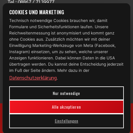
Tel.:
08867 / 7139977
www.radlstall.com
COOKIES UND MARKETING
E-Mail:
servus@radlstall.com
Technisch notwendige Cookies brauchen wir, damit
ÖFFNUNGSZEITEN
Formulare und Sicherheitsfunktionen laufen. Unsere
Montag: geschlossen
Reichweitenmessung ist anonymisiert und kommt ganz
Di – Fr: 10:00 – 18:00 Uhr
ohne Cookies aus. Zusätzlich möchten wir mit deiner
Einwilligung Marketing-Werkzeuge von Meta (Facebook,
Samstag: 09:00 – 13:00 Uhr
Instagram) einsetzen, um zu sehen, welche unserer
Anzeigen funktionieren. Dabei können Daten in die USA
TOP 100
übertragen werden. Du kannst deine Entscheidung jederzeit
im Fuß der Seite ändern. Mehr dazu in der
Datenschutzerklärung
.
Nur notwendige
Alle akzeptieren
Einstellungen
© 2026 Radlstall | Bad Bayersoien
Impressum
|
Datenschutz