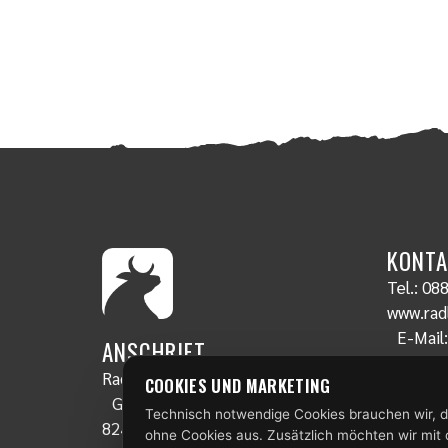
KONTA
Tel.:
088
www.radl
E-Mail
ANSCHRIFT
Radlstall
COOKIES UND MARKETING
Gschwendt 19
Technisch notwendige Cookies brauchen wir, d
82435 Bad Bayersoien
ohne Cookies aus. Zusätzlich möchten wir mit