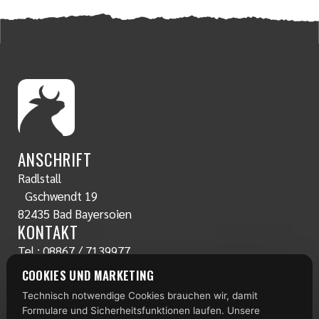
ANSCHRIFT
Radlstall
Gschwendt 19
82435 Bad Bayersoien
KONTAKT
Tel.:
08867 / 7139977
www.radlstall.com
COOKIES UND MARKETING
E-Mail:
servus@radlstall.com
Technisch notwendige Cookies brauchen wir, damit
ÖFFNUNGSZEITEN
Formulare und Sicherheitsfunktionen laufen. Unsere