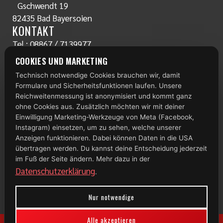
Gschwendt 19
82435 Bad Bayersoien
KONTAKT
Tel.:
08867 / 7139977
www.radlstall.com
COOKIES UND MARKETING
E-Mail:
servus@radlstall.com
Technisch notwendige Cookies brauchen wir, damit
ÖFFNUNGSZEITEN
Formulare und Sicherheitsfunktionen laufen. Unsere
Montag: geschlossen
Reichweitenmessung ist anonymisiert und kommt ganz
Di – Fr: 10:00 – 18:00 Uhr
ohne Cookies aus. Zusätzlich möchten wir mit deiner
Einwilligung Marketing-Werkzeuge von Meta (Facebook,
Samstag: 09:00 – 13:00 Uhr
Instagram) einsetzen, um zu sehen, welche unserer
TOP 100
Anzeigen funktionieren. Dabei können Daten in die USA
übertragen werden. Du kannst deine Entscheidung jederzeit
im Fuß der Seite ändern. Mehr dazu in der
Datenschutzerklärung
.
Nur notwendige
Alle akzeptieren