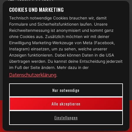
www.radlstall.com
COOKIES UND MARKETING
E-Mail:
servus@radlstall.com
Technisch notwendige Cookies brauchen wir, damit
ÖFFNUNGSZEITEN
Formulare und Sicherheitsfunktionen laufen. Unsere
Montag: geschlossen
Reichweitenmessung ist anonymisiert und kommt ganz
Di – Fr: 10:00 – 18:00 Uhr
ohne Cookies aus. Zusätzlich möchten wir mit deiner
Einwilligung Marketing-Werkzeuge von Meta (Facebook,
Samstag: 09:00 – 13:00 Uhr
Instagram) einsetzen, um zu sehen, welche unserer
TOP 100
Anzeigen funktionieren. Dabei können Daten in die USA
übertragen werden. Du kannst deine Entscheidung jederzeit
im Fuß der Seite ändern. Mehr dazu in der
Datenschutzerklärung
.
Nur notwendige
Alle akzeptieren
Einstellungen
© 2026 Radlstall | Bad Bayersoien
Impressum
|
Datenschutz