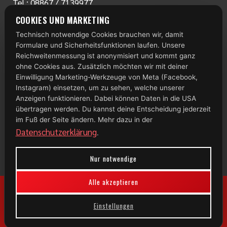
Tel.:
08867 / 7139977
www.radlstall.com
COOKIES UND MARKETING
E-Mail:
servus@radlstall.com
Technisch notwendige Cookies brauchen wir, damit
ÖFFNUNGSZEITEN
Formulare und Sicherheitsfunktionen laufen. Unsere
Montag: geschlossen
Reichweitenmessung ist anonymisiert und kommt ganz
Di – Fr: 10:00 – 18:00 Uhr
ohne Cookies aus. Zusätzlich möchten wir mit deiner
Einwilligung Marketing-Werkzeuge von Meta (Facebook,
Samstag: 09:00 – 13:00 Uhr
Instagram) einsetzen, um zu sehen, welche unserer
Anzeigen funktionieren. Dabei können Daten in die USA
TOP 100
übertragen werden. Du kannst deine Entscheidung jederzeit
im Fuß der Seite ändern. Mehr dazu in der
Datenschutzerklärung
.
Nur notwendige
Alle akzeptieren
Einstellungen
© 2026 Radlstall | Bad Bayersoien
Impressum
|
Datenschutz