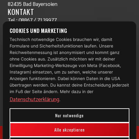
82435 Bad Bayersoien
KONTAKT
Tel.:
08867 / 7139977
www.radlstall.com
COOKIES UND MARKETING
E-Mail:
servus@radlstall.com
Technisch notwendige Cookies brauchen wir, damit
ÖFFNUNGSZEITEN
Formulare und Sicherheitsfunktionen laufen. Unsere
Montag: geschlossen
Reichweitenmessung ist anonymisiert und kommt ganz
Di – Fr: 10:00 – 18:00 Uhr
ohne Cookies aus. Zusätzlich möchten wir mit deiner
Einwilligung Marketing-Werkzeuge von Meta (Facebook,
Samstag: 09:00 – 13:00 Uhr
Instagram) einsetzen, um zu sehen, welche unserer
Anzeigen funktionieren. Dabei können Daten in die USA
TOP 100
übertragen werden. Du kannst deine Entscheidung jederzeit
im Fuß der Seite ändern. Mehr dazu in der
Datenschutzerklärung
.
Nur notwendige
Alle akzeptieren