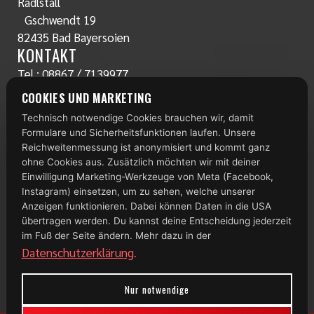
Radlstall
Gschwendt 19
82435 Bad Bayersoien
KONTAKT
Tel.:
08867 / 7139977
www.radlstall.com
COOKIES UND MARKETING
E-Mail:
servus@radlstall.com
Technisch notwendige Cookies brauchen wir, damit
ÖFFNUNGSZEITEN
Formulare und Sicherheitsfunktionen laufen. Unsere
Montag: geschlossen
Reichweitenmessung ist anonymisiert und kommt ganz
Di – Fr: 10:00 – 18:00 Uhr
ohne Cookies aus. Zusätzlich möchten wir mit deiner
Einwilligung Marketing-Werkzeuge von Meta (Facebook,
Samstag: 09:00 – 13:00 Uhr
Instagram) einsetzen, um zu sehen, welche unserer
Anzeigen funktionieren. Dabei können Daten in die USA
TOP 100
übertragen werden. Du kannst deine Entscheidung jederzeit
im Fuß der Seite ändern. Mehr dazu in der
Datenschutzerklärung
.
Nur notwendige