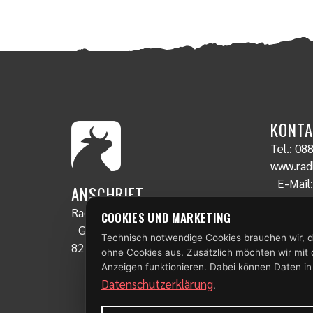
KONTA
Tel.:
088
www.radl
E-Mail
ANSCHRIFT
Radlstall
COOKIES UND MARKETING
Gschwendt 19
Technisch notwendige Cookies brauchen wir, d
82435 Bad Bayersoien
ohne Cookies aus. Zusätzlich möchten wir mit
Anzeigen funktionieren. Dabei können Daten in
Datenschutzerklärung
.