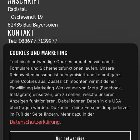
ANSCHRIFT
Radlstall
Gschwendt 19
82435 Bad Bayersoien
KONTAKT
Tel.:
08867 / 7139977
www.radlstall.com
COOKIES UND MARKETING
E-Mail:
servus@radlstall.com
Technisch notwendige Cookies brauchen wir, damit
ÖFFNUNGSZEITEN
Formulare und Sicherheitsfunktionen laufen. Unsere
Montag: geschlossen
Reichweitenmessung ist anonymisiert und kommt ganz
Di – Fr: 10:00 – 18:00 Uhr
ohne Cookies aus. Zusätzlich möchten wir mit deiner
Samstag: 09:00 – 13:00 Uhr
Einwilligung Marketing-Werkzeuge von Meta (Facebook,
Instagram) einsetzen, um zu sehen, welche unserer
TOP 100
Anzeigen funktionieren. Dabei können Daten in die USA
übertragen werden. Du kannst deine Entscheidung jederzeit
im Fuß der Seite ändern. Mehr dazu in der
Datenschutzerklärung
.
Nur notwendige