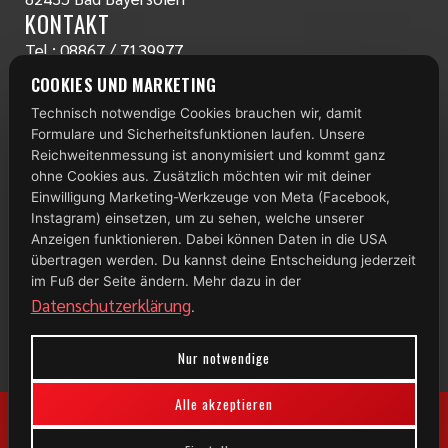
KONTAKT
Tel.:
08867 / 7139977
www.radlstall.com
COOKIES UND MARKETING
E-Mail:
servus@radlstall.com
Technisch notwendige Cookies brauchen wir, damit
ÖFFNUNGSZEITEN
Formulare und Sicherheitsfunktionen laufen. Unsere
Montag: geschlossen
Reichweitenmessung ist anonymisiert und kommt ganz
Di – Fr: 10:00 – 18:00 Uhr
ohne Cookies aus. Zusätzlich möchten wir mit deiner
Einwilligung Marketing-Werkzeuge von Meta (Facebook,
Samstag: 09:00 – 13:00 Uhr
Instagram) einsetzen, um zu sehen, welche unserer
TOP 100
Anzeigen funktionieren. Dabei können Daten in die USA
übertragen werden. Du kannst deine Entscheidung jederzeit
im Fuß der Seite ändern. Mehr dazu in der
Datenschutzerklärung
.
Nur notwendige
Alle akzeptieren