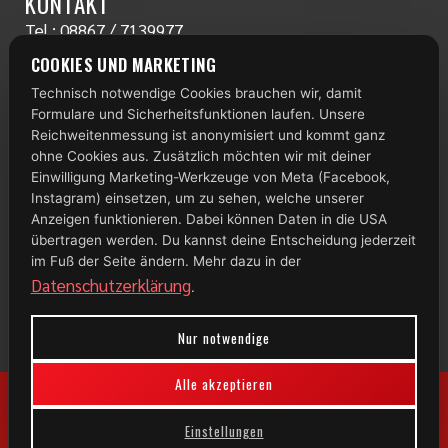
KONTAKT
Tel.:
08867 / 7139977
www.radlstall.com
COOKIES UND MARKETING
E-Mail:
servus@radlstall.com
Technisch notwendige Cookies brauchen wir, damit
ÖFFNUNGSZEITEN
Formulare und Sicherheitsfunktionen laufen. Unsere
Montag: geschlossen
Reichweitenmessung ist anonymisiert und kommt ganz
Di – Fr: 10:00 – 18:00 Uhr
ohne Cookies aus. Zusätzlich möchten wir mit deiner
Einwilligung Marketing-Werkzeuge von Meta (Facebook,
Samstag: 09:00 – 13:00 Uhr
Instagram) einsetzen, um zu sehen, welche unserer
Anzeigen funktionieren. Dabei können Daten in die USA
TOP 100
übertragen werden. Du kannst deine Entscheidung jederzeit
im Fuß der Seite ändern. Mehr dazu in der
Datenschutzerklärung
.
Nur notwendige
Alle akzeptieren
Einstellungen
© 2026 Radlstall | Bad Bayersoien