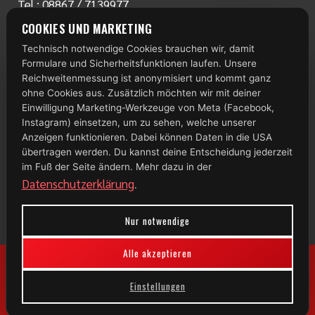
Tel.:
08867 / 7139977
www.radlstall.com
COOKIES UND MARKETING
E-Mail:
servus@radlstall.com
Technisch notwendige Cookies brauchen wir, damit
ÖFFNUNGSZEITEN
Formulare und Sicherheitsfunktionen laufen. Unsere
Montag: geschlossen
Reichweitenmessung ist anonymisiert und kommt ganz
Di – Fr: 10:00 – 18:00 Uhr
ohne Cookies aus. Zusätzlich möchten wir mit deiner
Einwilligung Marketing-Werkzeuge von Meta (Facebook,
Samstag: 09:00 – 13:00 Uhr
Instagram) einsetzen, um zu sehen, welche unserer
Anzeigen funktionieren. Dabei können Daten in die USA
TOP 100
übertragen werden. Du kannst deine Entscheidung jederzeit
im Fuß der Seite ändern. Mehr dazu in der
Datenschutzerklärung
.
Nur notwendige
Alle akzeptieren
Einstellungen
© 2026 Radlstall | Bad Bayersoien
Impressum
|
Datenschutz