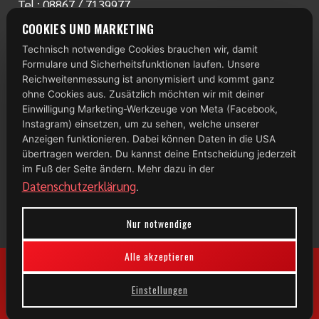
Tel.:
08867 / 7139977
www.radlstall.com
COOKIES UND MARKETING
E-Mail:
servus@radlstall.com
Technisch notwendige Cookies brauchen wir, damit
ÖFFNUNGSZEITEN
Formulare und Sicherheitsfunktionen laufen. Unsere
Montag: geschlossen
Reichweitenmessung ist anonymisiert und kommt ganz
Di – Fr: 10:00 – 18:00 Uhr
ohne Cookies aus. Zusätzlich möchten wir mit deiner
Einwilligung Marketing-Werkzeuge von Meta (Facebook,
Samstag: 09:00 – 13:00 Uhr
Instagram) einsetzen, um zu sehen, welche unserer
Anzeigen funktionieren. Dabei können Daten in die USA
TOP 100
übertragen werden. Du kannst deine Entscheidung jederzeit
im Fuß der Seite ändern. Mehr dazu in der
Datenschutzerklärung
.
Nur notwendige
Alle akzeptieren
Einstellungen
© 2026 Radlstall | Bad Bayersoien
Impressum
|
Datenschutz