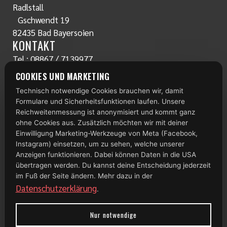
Radlstall
Gschwendt 19
82435 Bad Bayersoien
KONTAKT
Tel.:
08867 / 7139977
www.radlstall.com
COOKIES UND MARKETING
E-Mail:
servus@radlstall.com
Technisch notwendige Cookies brauchen wir, damit
ÖFFNUNGSZEITEN
Formulare und Sicherheitsfunktionen laufen. Unsere
Montag: geschlossen
Reichweitenmessung ist anonymisiert und kommt ganz
Di – Fr: 10:00 – 18:00 Uhr
ohne Cookies aus. Zusätzlich möchten wir mit deiner
Einwilligung Marketing-Werkzeuge von Meta (Facebook,
Samstag: 09:00 – 13:00 Uhr
Instagram) einsetzen, um zu sehen, welche unserer
TOP 100
Anzeigen funktionieren. Dabei können Daten in die USA
übertragen werden. Du kannst deine Entscheidung jederzeit
im Fuß der Seite ändern. Mehr dazu in der
Datenschutzerklärung
.
Nur notwendige