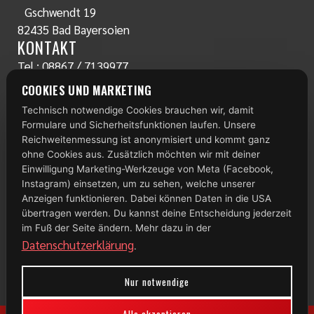
Gschwendt 19
82435 Bad Bayersoien
KONTAKT
Tel.:
08867 / 7139977
www.radlstall.com
COOKIES UND MARKETING
E-Mail:
servus@radlstall.com
Technisch notwendige Cookies brauchen wir, damit
ÖFFNUNGSZEITEN
Formulare und Sicherheitsfunktionen laufen. Unsere
Montag: geschlossen
Reichweitenmessung ist anonymisiert und kommt ganz
Di – Fr: 10:00 – 18:00 Uhr
ohne Cookies aus. Zusätzlich möchten wir mit deiner
Einwilligung Marketing-Werkzeuge von Meta (Facebook,
Samstag: 09:00 – 13:00 Uhr
Instagram) einsetzen, um zu sehen, welche unserer
Anzeigen funktionieren. Dabei können Daten in die USA
TOP 100
übertragen werden. Du kannst deine Entscheidung jederzeit
im Fuß der Seite ändern. Mehr dazu in der
Datenschutzerklärung
.
Nur notwendige