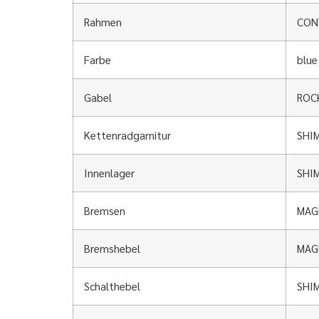
Rahmen
CONW
Farbe
blue
Gabel
ROCK
Kettenradgarnitur
SHIM
Innenlager
SHI
Bremsen
MAG
Bremshebel
MAG
Schalthebel
SHI