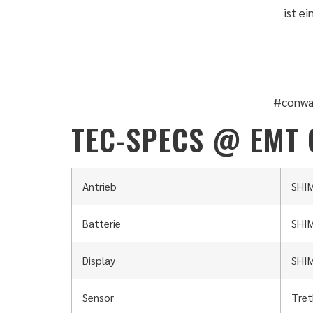
ist e
#conwa
TEC-SPECS @ EMT 
Antrieb
SHIM
Batterie
SHIM
Display
SHIM
Sensor
Tret