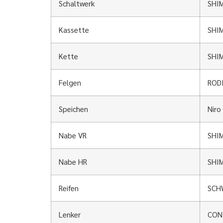
Schaltwerk
SHI
Kassette
SHIM
Kette
SHI
Felgen
RODI
Speichen
Niro
Nabe VR
SHIM
Nabe HR
SHIM
Reifen
SCHW
Lenker
CONT