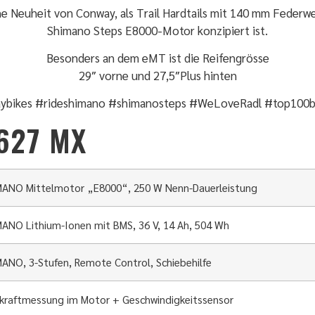
ine Neuheit von Conway, als Trail Hardtails mit 140 mm Federw
Shimano Steps E8000-Motor konzipiert ist.
Besonders an dem eMT ist die Reifengrösse
29″ vorne und 27,5″Plus hinten
ybikes #rideshimano #shimanosteps #WeLoveRadl #top100b
627 MX
ANO Mittelmotor „E8000“, 250 W Nenn-Dauerleistung
ANO Lithium-Ionen mit BMS, 36 V, 14 Ah, 504 Wh
ANO, 3-Stufen, Remote Control, Schiebehilfe
kraftmessung im Motor + Geschwindigkeitssensor