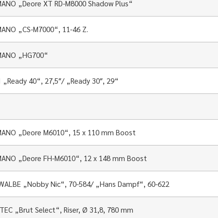
MANO „Deore XT RD-M8000 Shadow Plus“
ANO „CS-M7000“, 11-46 Z.
MANO „HG700“
 „Ready 40“, 27,5″/ „Ready 30″, 29“
ANO „Deore M6010“, 15 x 110 mm Boost
ANO „Deore FH-M6010“, 12 x 148 mm Boost
ALBE „Nobby Nic“, 70-584/ „Hans Dampf“, 60-622
EC „Brut Select“, Riser, Ø 31,8, 780 mm