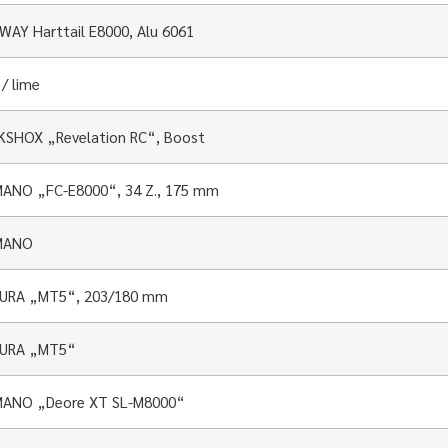
AY Harttail E8000, Alu 6061
 / lime
SHOX „Revelation RC“, Boost
ANO „FC-E8000“, 34 Z., 175 mm
MANO
URA „MT5“, 203/180 mm
URA „MT5“
MANO „Deore XT SL-M8000“