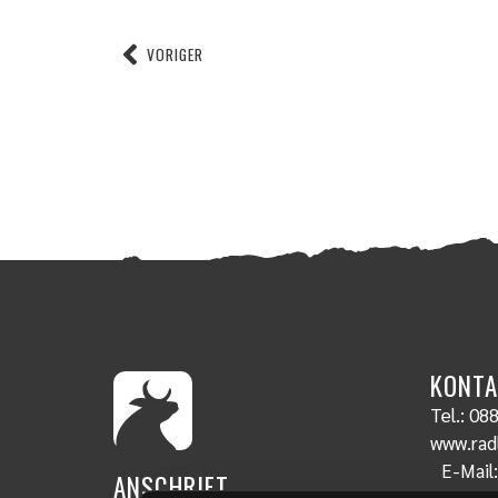
VORIGER
KONTA
Tel.:
088
www.radl
E-Mail
ANSCHRIFT